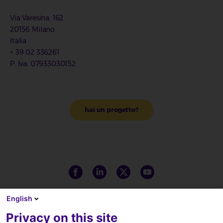
Via Varesina, 162
20156 Milano
Italia
+ 39 02 336261
P. Iva: 07933030152
hai un progetto?
English
Privacy on this site