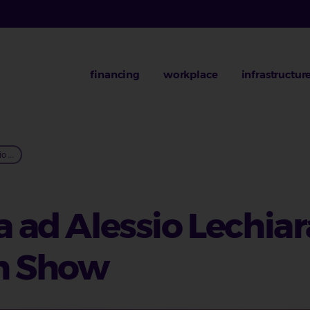
financing
workplace
infrastructur
o ...
a ad Alessio Lechiar
ch Show