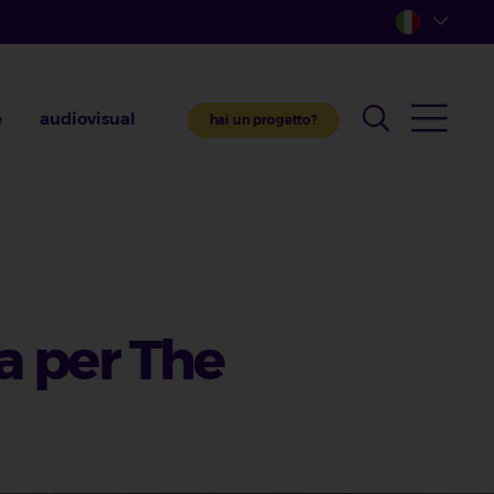
e
audiovisual
hai un progetto?
a per The