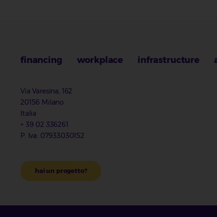
financing
workplace
infrastructure
Via Varesina, 162
20156 Milano
Italia
+ 39 02 336261
P. Iva: 07933030152
hai un progetto?