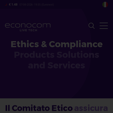
Salta
€ 1.48
07-08-2026- 19:35 (Euronext)
al
contenuto
principale
Ethics & Compliance
Products Solutions
and Services
Il Comitato Etico
assicura