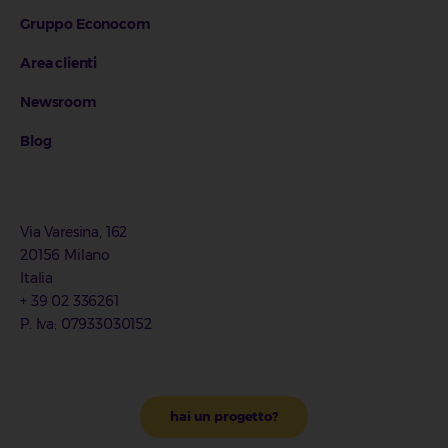
Gruppo Econocom
Area clienti
Newsroom
Blog
Via Varesina, 162
20156 Milano
Italia
+ 39 02 336261
P. Iva: 07933030152
hai un progetto?