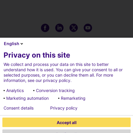
English
Privacy on this site
We collect and process your data on this site to better
understand how it is used. You can give your consent to all or
selected purposes, or you can decline them all. For more
information, see our privacy policy.
Analytics
Conversion tracking
Marketing automation
Remarketing
Note legali
Cookie policy
Consent details
Privacy policy
Cookies parameters
Privacy policy
Accept all
Credits