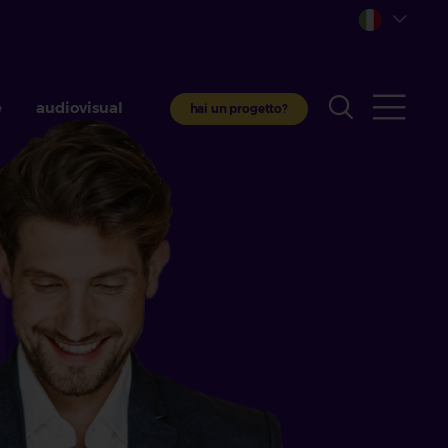
e
audiovisual
hai un progetto?