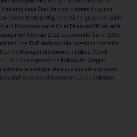
 dove ha seguito diverse operazioni di fusione e
rasferito negli Stati Uniti per ricoprire il ruolo di
resso Power System Mfg., società del gruppo Ansaldo
tra in Econocom come Chief Financial Officer, ed è
anager nel febbraio 2022, assumendo fino al 2025
usiness Line TMF dedicata alla locazione operativa.
di Country Manager di Econocom Italia e CEO di
.l.
, la nuova espressione italiana del Gruppo
ttività e le strategie delle due società operative:
ions and Services ed Econocom Lease Solutions.