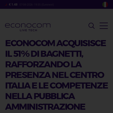
Salta
€ 1.48
07-08-2026- 19:35 (Euronext)
al
contenuto
principale
ECONOCOM ACQUISISCE
IL 51% DI BAGNETTI,
RAFFORZANDO LA
PRESENZA NEL CENTRO
ITALIA E LE COMPETENZE
NELLA PUBBLICA
AMMINISTRAZIONE