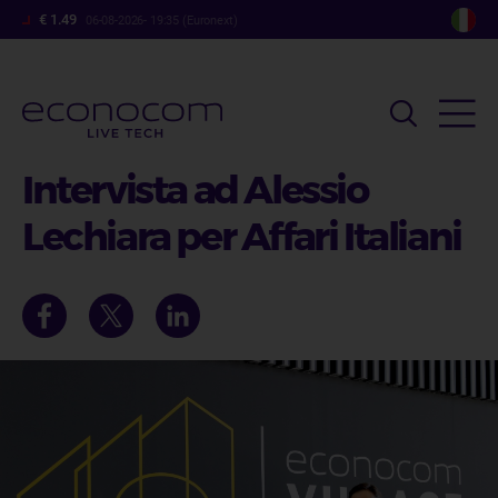
Salta
€ 1.49
06-08-2026- 19:35 (Euronext)
al
contenuto
principale
Intervista ad Alessio
Lechiara per Affari Italiani