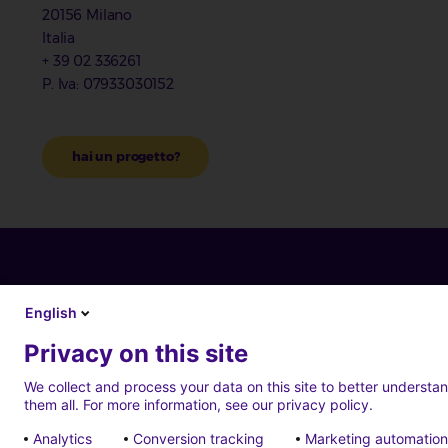
20156 Milano
Italia
+ 39 02 336261
P. Iva: 07933030152
hai un progetto?
English
Privacy on this site
We collect and process your data on this site to better understan
them all. For more information, see our privacy policy.
Analytics
Conversion tracking
Marketing automation