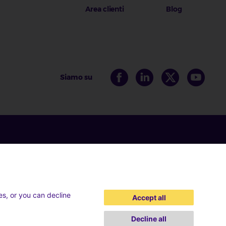
Area clienti
Blog
Siamo su
es, or you can decline
Accept all
Decline all