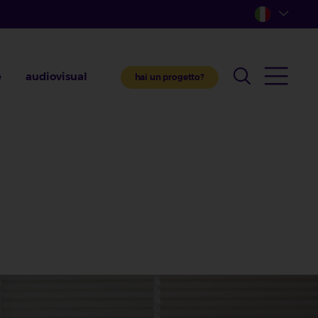
e
audiovisual
hai un progetto?