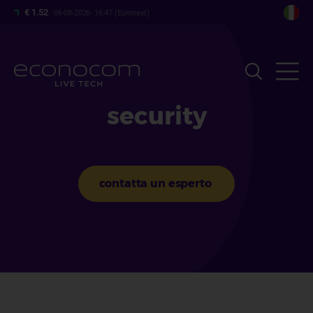
Salta
€ 1.52
06-08-2026- 16:47 (Euronext)
al
contenuto
principale
security
contatta un esperto