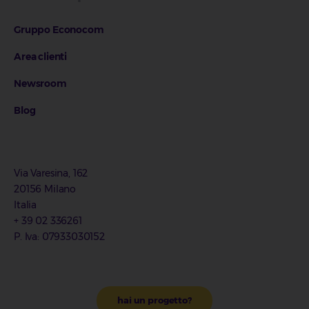
Gruppo Econocom
Area clienti
Newsroom
Blog
Via Varesina, 162
20156 Milano
Italia
+ 39 02 336261
P. Iva: 07933030152
hai un progetto?