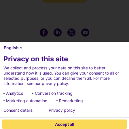
English
Privacy on this site
We collect and process your data on this site to better
understand how it is used. You can give your consent to all or
selected purposes, or you can decline them all. For more
information, see our privacy policy.
Analytics
Conversion tracking
Marketing automation
Remarketing
Note legali
Cookie policy
Consent details
Privacy policy
Cookies parameters
Privacy policy
Accept all
Credits