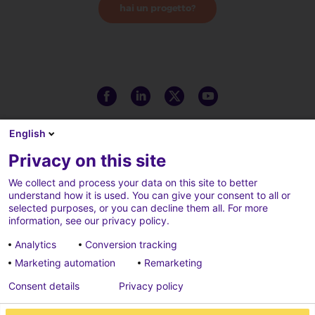
hai un progetto?
English
Privacy on this site
We collect and process your data on this site to better
understand how it is used. You can give your consent to all or
selected purposes, or you can decline them all. For more
information, see our privacy policy.
Analytics
Conversion tracking
Marketing automation
Remarketing
Note legali
Cookie policy
Consent details
Privacy policy
Cookies parameters
Privacy policy