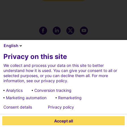
English
Privacy on this site
We collect and process your data on this site to better
understand how it is used. You can give your consent to all or
selected purposes, or you can decline them all. For more
information, see our privacy policy.
Analytics
Conversion tracking
Marketing automation
Remarketing
Note legali
Cookie policy
Consent details
Privacy policy
Cookies parameters
Privacy policy
Accept all
Credits