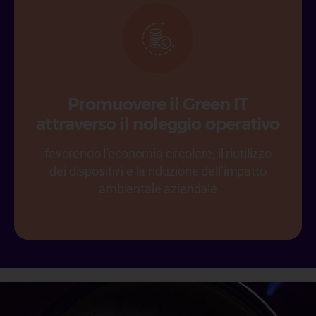
Promuovere il Green IT
attraverso il noleggio operativo
favorendo l’economia circolare, il riutilizzo
dei dispositivi e la riduzione dell’impatto
ambientale aziendale