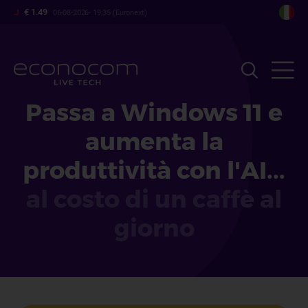
Salta
€ 1.49
06-08-2026- 19:35 (Euronext)
al
contenuto
principale
Passa a Windows 11 e
aumenta la
produttività con l'AI...
al costo di un caffè al
giorno