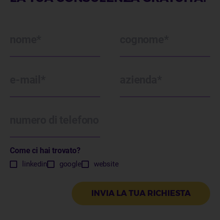
contact
nome
cognome
e-mail
azienda
numero di telefono
Come ci hai trovato?
linkedin
google
website
INVIA LA TUA RICHIESTA