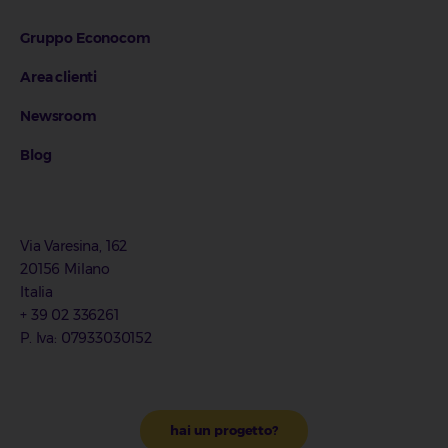
Gruppo Econocom
Area clienti
Newsroom
Blog
Via Varesina, 162
20156 Milano
Italia
+ 39 02 336261
P. Iva: 07933030152
hai un progetto?