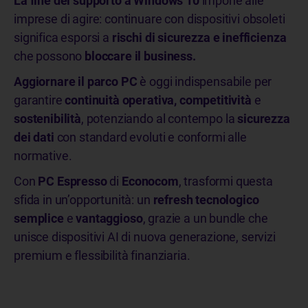
La fine del supporto a Windows 10
impone alle
imprese di agire: continuare con dispositivi obsoleti
significa esporsi a
rischi di sicurezza e inefficienza
che possono
bloccare il business.
Aggiornare il parco PC
è oggi indispensabile per
garantire
continuità operativa, competitività
e
sostenibilità
, potenziando al contempo la
sicurezza
dei dati
con standard evoluti e conformi alle
normative.
Con
PC Espresso
di
Econocom
, trasformi questa
sfida in un’opportunità: un
refresh tecnologico
semplice
e
vantaggioso
, grazie a un bundle che
unisce dispositivi AI di nuova generazione, servizi
premium e flessibilità finanziaria.